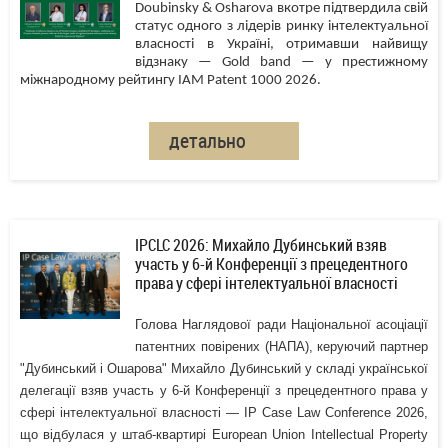
Doubinsky & Osharova вкотре підтвердила свій
статус одного з лідерів ринку інтелектуальної
власності в Україні, отримавши найвищу
відзнаку — Gold band — у престижному
міжнародному рейтингу IAM Patent 1000 2026.
детально
IPCLC 2026: Михайло Дубинський взяв
участь у 6-й Конференції з прецедентного
права у сфері інтелектуальної власності
Голова Наглядової ради Національної асоціації
патентних повірених (НАПА), керуючий партнер
"Дубинський і Ошарова" Михайло Дубинський у складі української
делегації взяв участь у 6-й Конференції з прецедентного права у
сфері інтелектуальної власності — IP Case Law Conference 2026,
що відбулася у штаб-квартирі European Union Intellectual Property