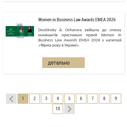
Women in Business Law Awards EMEA 2026
Doubinsky & Osharova увійшла до списку
номінантів престижної премії
Women in
Business Law Awards EMEA
2026 у категорії
«Фірма року в Україні».
детально
1
2
3
4
5
6
7
8
9
10